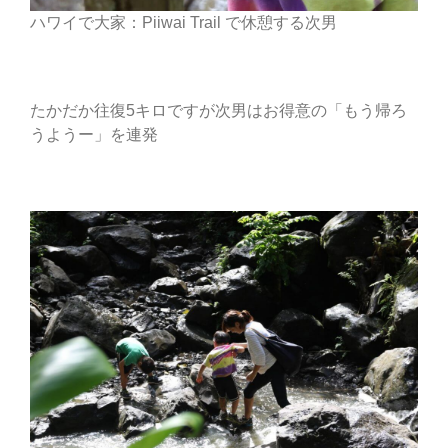
ハワイで大家：Piiwai Trail で休憩する次男
たかだか往復5キロですが次男はお得意の「もう帰ろ
うようー」を連発