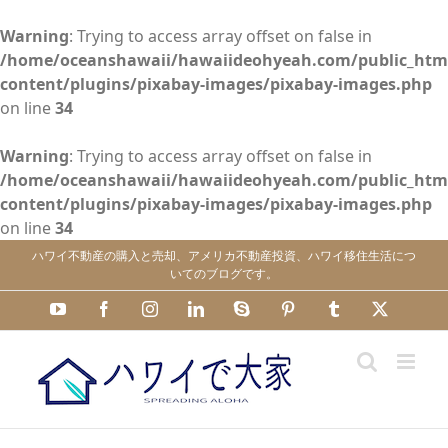
Warning
: Trying to access array offset on false in
/home/oceanshawaii/hawaiideohyeah.com/public_htm
content/plugins/pixabay-images/pixabay-images.php
on line
34
Warning
: Trying to access array offset on false in
/home/oceanshawaii/hawaiideohyeah.com/public_htm
content/plugins/pixabay-images/pixabay-images.php
on line
34
Skip
ハワイ不動産の購入と売却、アメリカ不動産投資、ハワイ移住生活につ
to
いてのブログです。
content
YouTube
Facebook
Instagram
LinkedIn
Skype
Pinterest
Tumblr
X