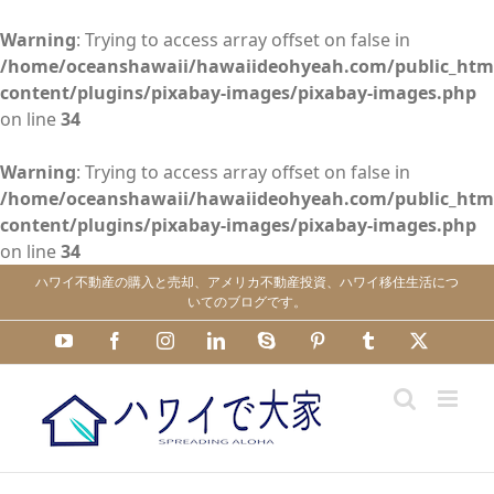
Warning
: Trying to access array offset on false in
/home/oceanshawaii/hawaiideohyeah.com/public_htm
content/plugins/pixabay-images/pixabay-images.php
on line
34
Warning
: Trying to access array offset on false in
/home/oceanshawaii/hawaiideohyeah.com/public_htm
content/plugins/pixabay-images/pixabay-images.php
on line
34
Skip
ハワイ不動産の購入と売却、アメリカ不動産投資、ハワイ移住生活につ
to
いてのブログです。
content
YouTube
Facebook
Instagram
LinkedIn
Skype
Pinterest
Tumblr
X