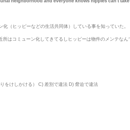
munal neighborhood and everyone knows hippies can’t take c
ーン化（ヒッピーなどの生活共同体）している事を知っていた。
近所はコミューン化してきてるしヒッピーは物件のメンテなん
ニック売りをけしかける） C) 差別で違法 D) 脅迫で違法