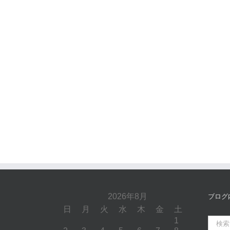
2026年8月
ブログ
日
月
火
水
木
金
土
1
検