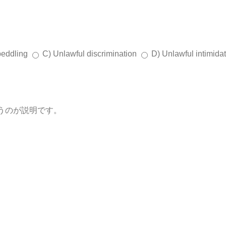
peddling
C) Unlawful discrimination
D) Unlawful intimida
うのが説明です。