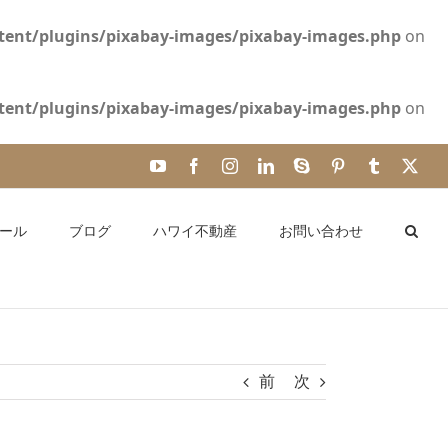
ent/plugins/pixabay-images/pixabay-images.php
on
ent/plugins/pixabay-images/pixabay-images.php
on
YouTube
Facebook
Instagram
LinkedIn
Skype
Pinterest
Tumblr
X
ール
ブログ
ハワイ不動産
お問い合わせ
前
次