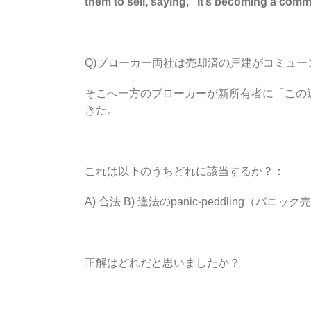
them to sell, saying, “It’s becoming a com
Q)ブローカー両社は売却済の戸建がコミュ
そこへ一方のブローカーが新所有者に「この
きた。
これは以下のうちどれに該当するか？：
A) 合法 B) 違法のpanic-peddling（パ
正解はどれだと思いましたか？