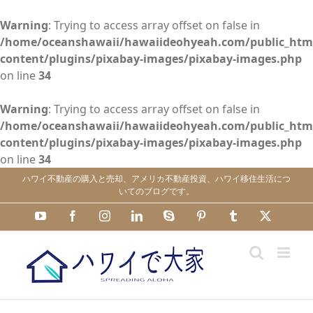
Warning
: Trying to access array offset on false in
/home/oceanshawaii/hawaiideohyeah.com/public_htm
content/plugins/pixabay-images/pixabay-images.php
on line
34
Warning
: Trying to access array offset on false in
/home/oceanshawaii/hawaiideohyeah.com/public_htm
content/plugins/pixabay-images/pixabay-images.php
on line
34
Skip
ハワイ不動産の購入と売却、アメリカ不動産投資、ハワイ移住生活につ
to
いてのブログです。
content
YouTube
Facebook
Instagram
LinkedIn
Skype
Pinterest
Tumblr
X