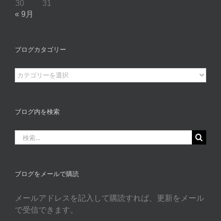
30
31
« 9月
ブログカタゴリー
ブ
ロ
グ
カ
ブログ内を検索
タ
ゴ
検
リ
索
ー
…
ブログをメールで購読
メールアドレスを記入して購読すれば、更新をメール
で受信できます。