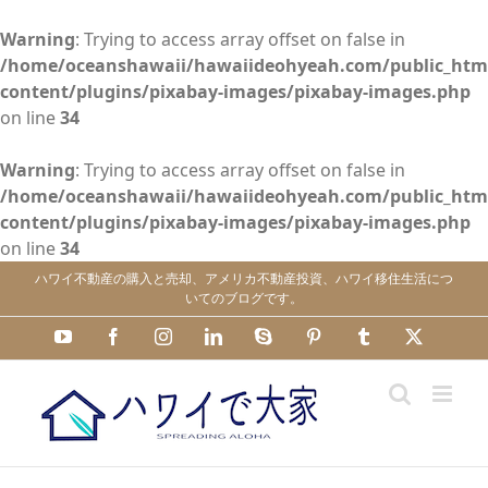
Warning
: Trying to access array offset on false in
/home/oceanshawaii/hawaiideohyeah.com/public_htm
content/plugins/pixabay-images/pixabay-images.php
on line
34
Warning
: Trying to access array offset on false in
/home/oceanshawaii/hawaiideohyeah.com/public_htm
content/plugins/pixabay-images/pixabay-images.php
on line
34
Skip
ハワイ不動産の購入と売却、アメリカ不動産投資、ハワイ移住生活につ
to
いてのブログです。
content
YouTube
Facebook
Instagram
LinkedIn
Skype
Pinterest
Tumblr
X