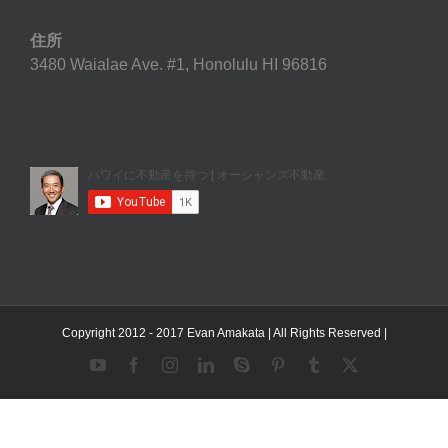
住所
3480 Waialae Ave. #1, Honolulu HI 96816
Copyright 2012 - 2017 Evan Amakata | All Rights Reserved |
YouTube
Facebook
Instagram
LinkedIn
Skype
Pinterest
Tumblr
X