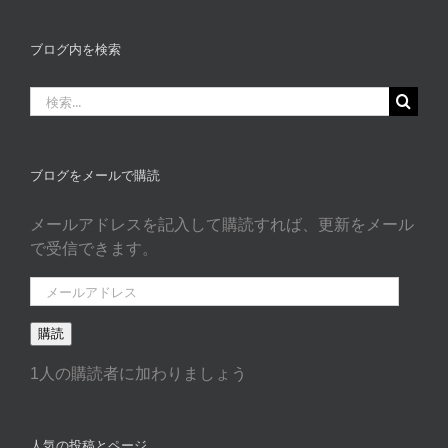
グ
カ
ブログ内を検索
タ
ゴ
検
リ
索
ー
…
ブログをメールで購読
メールアドレスを記入して購読すれば、更新をメール
で受信できます。
メ
ー
購読
ル
ア
1人の購読者に加わりましょう
ド
レ
ス
人気の投稿とページ