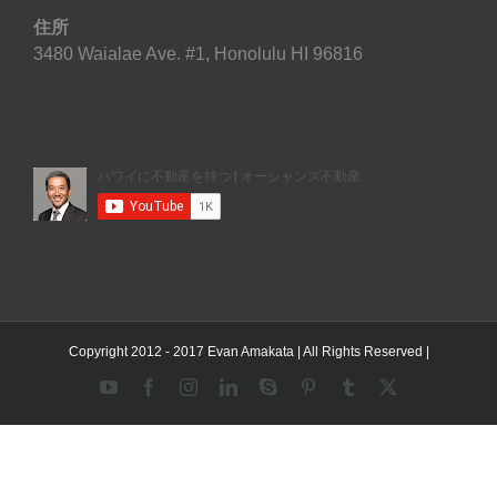
住所
3480 Waialae Ave. #1, Honolulu HI 96816
Copyright 2012 - 2017 Evan Amakata | All Rights Reserved |
YouTube
Facebook
Instagram
LinkedIn
Skype
Pinterest
Tumblr
X