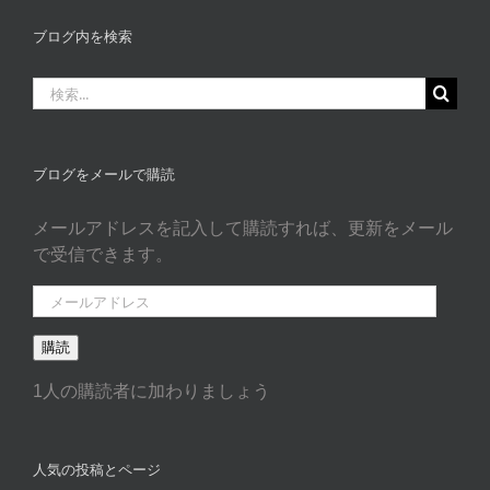
グ
カ
ブログ内を検索
タ
ゴ
検
リ
索
ー
…
ブログをメールで購読
メールアドレスを記入して購読すれば、更新をメール
で受信できます。
メ
ー
購読
ル
ア
1人の購読者に加わりましょう
ド
レ
ス
人気の投稿とページ