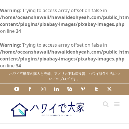
Warning
: Trying to access array offset on false in
/home/oceanshawaii/hawaiideohyeah.com/public_htm
content/plugins/pixabay-images/pixabay-images.php
on line
34
Warning
: Trying to access array offset on false in
/home/oceanshawaii/hawaiideohyeah.com/public_htm
content/plugins/pixabay-images/pixabay-images.php
on line
34
Skip
ハワイ不動産の購入と売却、アメリカ不動産投資、ハワイ移住生活につ
to
いてのブログです。
content
YouTube
Facebook
Instagram
LinkedIn
Skype
Pinterest
Tumblr
X