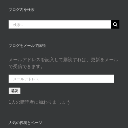
グ
カ
ブログ内を検索
タ
ゴ
検
リ
索
ー
…
ブログをメールで購読
メールアドレスを記入して購読すれば、更新をメール
で受信できます。
メ
ー
購読
ル
ア
1人の購読者に加わりましょう
ド
レ
ス
人気の投稿とページ