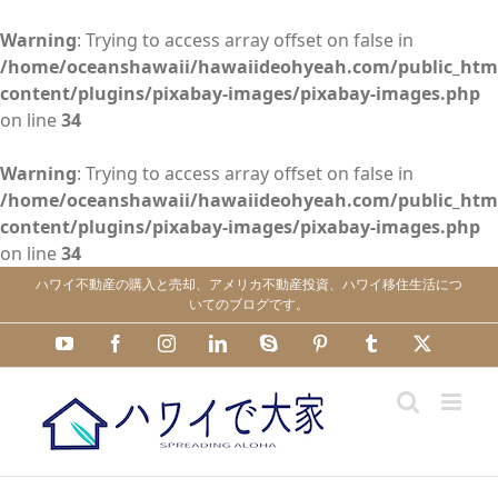
Warning
: Trying to access array offset on false in
/home/oceanshawaii/hawaiideohyeah.com/public_htm
content/plugins/pixabay-images/pixabay-images.php
on line
34
Warning
: Trying to access array offset on false in
/home/oceanshawaii/hawaiideohyeah.com/public_htm
content/plugins/pixabay-images/pixabay-images.php
on line
34
Skip
ハワイ不動産の購入と売却、アメリカ不動産投資、ハワイ移住生活につ
to
いてのブログです。
content
YouTube
Facebook
Instagram
LinkedIn
Skype
Pinterest
Tumblr
X