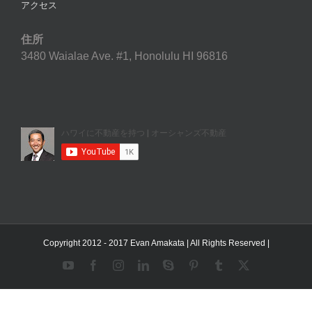
アクセス
住所
3480 Waialae Ave. #1, Honolulu HI 96816
Copyright 2012 - 2017 Evan Amakata | All Rights Reserved |
YouTube
Facebook
Instagram
LinkedIn
Skype
Pinterest
Tumblr
X