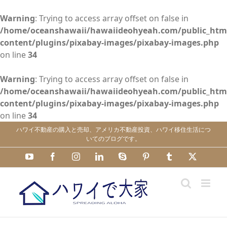
Warning
: Trying to access array offset on false in
/home/oceanshawaii/hawaiideohyeah.com/public_htm
content/plugins/pixabay-images/pixabay-images.php
on line
34
Warning
: Trying to access array offset on false in
/home/oceanshawaii/hawaiideohyeah.com/public_htm
content/plugins/pixabay-images/pixabay-images.php
on line
34
Skip
ハワイ不動産の購入と売却、アメリカ不動産投資、ハワイ移住生活につ
to
いてのブログです。
content
YouTube
Facebook
Instagram
LinkedIn
Skype
Pinterest
Tumblr
X