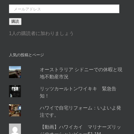
メ
ー
購読
ル
ア
1人の購読者に加わりましょう
ド
レ
ス
人気の投稿とページ
オーストラリア シドニーでの休暇と現
地不動産市況
リッツカールトンワイキキ 緊急告
知！
ハワイで自宅リフォーム：いよいよ発
注です。
【動画】ハワイカイ マリナーズリッ