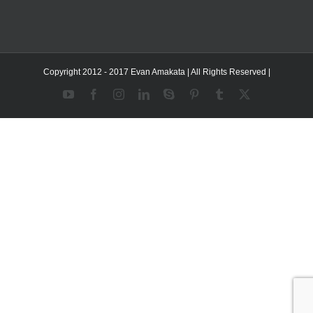
Copyright 2012 - 2017 Evan Amakata | All Rights Reserved |
YouTube
Facebook
Instagram
LinkedIn
Skype
Pinterest
Tumblr
X