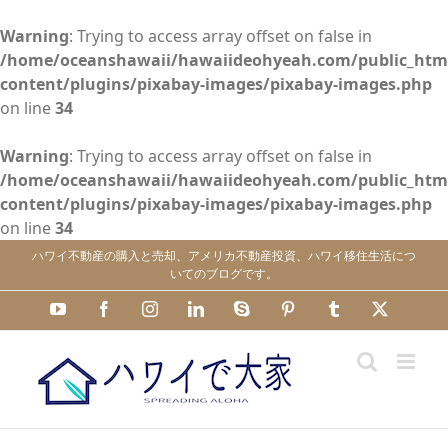
Warning
: Trying to access array offset on false in
/home/oceanshawaii/hawaiideohyeah.com/public_htm
content/plugins/pixabay-images/pixabay-images.php
on line
34
Warning
: Trying to access array offset on false in
/home/oceanshawaii/hawaiideohyeah.com/public_htm
content/plugins/pixabay-images/pixabay-images.php
on line
34
Skip
ハワイ不動産の購入と売却、アメリカ不動産投資、ハワイ移住生活につ
to
いてのブログです。
content
YouTube
Facebook
Instagram
LinkedIn
Skype
Pinterest
Tumblr
X