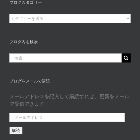
ブログカタゴリー
ブ
ロ
グ
カ
ブログ内を検索
タ
ゴ
検
リ
索
ー
…
ブログをメールで購読
メールアドレスを記入して購読すれば、更新をメール
で受信できます。
メ
ー
購読
ル
ア