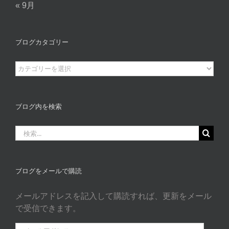
« 9月
ブログカタゴリー
ブ
ロ
グ
カ
ブログ内を検索
タ
ゴ
検
リ
索
ー
…
ブログをメールで購読
メールアドレスを記入して購読すれば、更新をメール
で受信できます。
メ