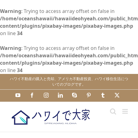
Warning
: Trying to access array offset on false in
/home/oceanshawaii/hawaiideohyeah.com/public_htm
content/plugins/pixabay-images/pixabay-images.php
on line
34
Warning
: Trying to access array offset on false in
/home/oceanshawaii/hawaiideohyeah.com/public_htm
content/plugins/pixabay-images/pixabay-images.php
on line
34
Skip
ハワイ不動産の購入と売却、アメリカ不動産投資、ハワイ移住生活につ
to
いてのブログです。
content
YouTube
Facebook
Instagram
LinkedIn
Skype
Pinterest
Tumblr
X