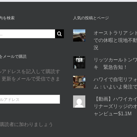
内を検索
人気の投稿とページ
オーストラリア シ
での休暇と現地不
況
をメールで購読
リッツカールトン
キ 緊急告知！
ルアドレスを記入して購読す
、更新をメールで受信できま
ハワイで自宅リフ
ム：いよいよ発注
【動画】ハワイカ
リナーズリッジの
ャンビュー$1.1M
の購読者に加わりましょう