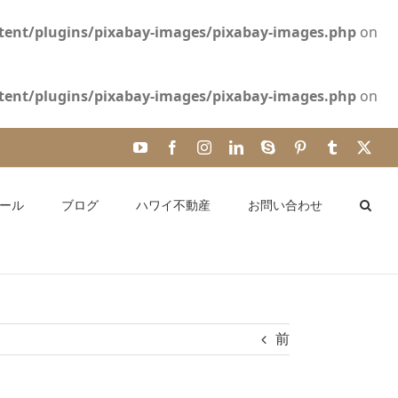
ent/plugins/pixabay-images/pixabay-images.php
on
ent/plugins/pixabay-images/pixabay-images.php
on
YouTube
Facebook
Instagram
LinkedIn
Skype
Pinterest
Tumblr
X
ール
ブログ
ハワイ不動産
お問い合わせ
前