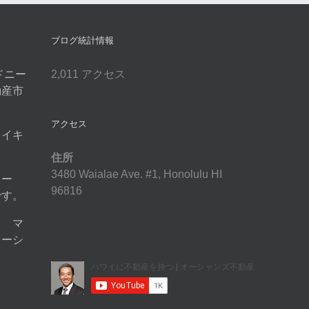
ブログ統計情報
ドニー
2,011 アクセス
動産市
アクセス
ワイキ
住所
3480 Waialae Ave. #1, Honolulu HI
ォー
96816
です。
イ マ
オーシ