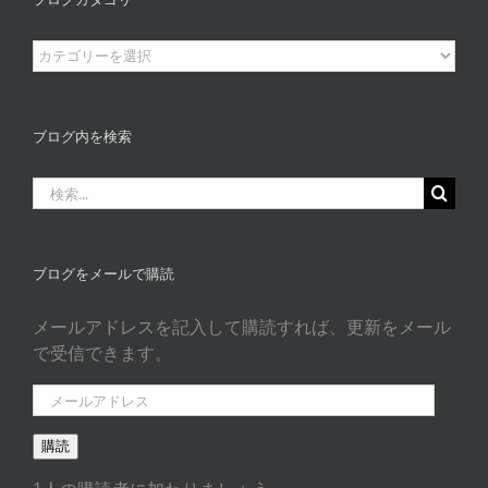
ブ
ロ
グ
カ
ブログ内を検索
タ
ゴ
検
リ
索
ー
…
ブログをメールで購読
メールアドレスを記入して購読すれば、更新をメール
で受信できます。
メ
ー
購読
ル
ア