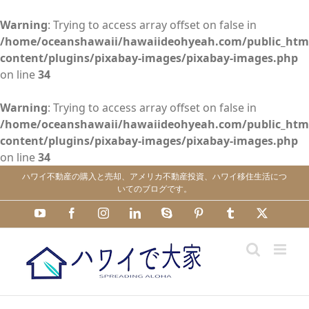
Warning
: Trying to access array offset on false in
/home/oceanshawaii/hawaiideohyeah.com/public_htm
content/plugins/pixabay-images/pixabay-images.php
on line
34
Warning
: Trying to access array offset on false in
/home/oceanshawaii/hawaiideohyeah.com/public_htm
content/plugins/pixabay-images/pixabay-images.php
on line
34
Skip
ハワイ不動産の購入と売却、アメリカ不動産投資、ハワイ移住生活につ
to
いてのブログです。
content
YouTube
Facebook
Instagram
LinkedIn
Skype
Pinterest
Tumblr
X