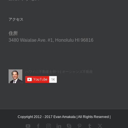
アクセス
住所
3480 Waialae Ave. #1, Honolulu HI 96816
Copyright 2012 - 2017 Evan Amakata | All Rights Reserved |
YouTube
Facebook
Instagram
LinkedIn
Skype
Pinterest
Tumblr
X