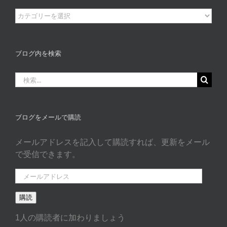
ブ
ロ
グ
カ
ブログ内を検索
タ
ゴ
検
リ
索
ー
…
ブログをメールで購読
メールアドレスを記入して購読すれば、更新をメール
で受信できます。
メ
ー
購読
ル
ア
1人の購読者に加わりましょう
ド