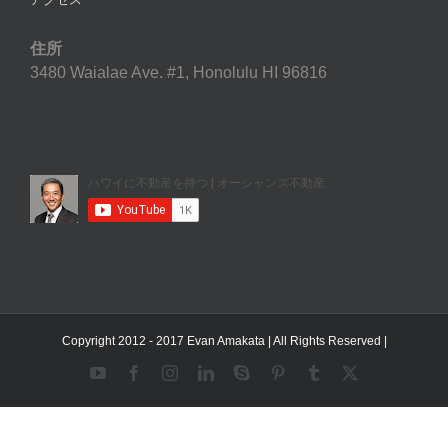
住所
3480 Waialae Ave. #1, Honolulu HI 96816
Copyright 2012 - 2017 Evan Amakata | All Rights Reserved |
YouTube
Facebook
Instagram
LinkedIn
Skype
Pinterest
Tumblr
X