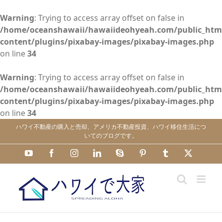
Warning
: Trying to access array offset on false in
/home/oceanshawaii/hawaiideohyeah.com/public_htm
content/plugins/pixabay-images/pixabay-images.php
on line
34
Warning
: Trying to access array offset on false in
/home/oceanshawaii/hawaiideohyeah.com/public_htm
content/plugins/pixabay-images/pixabay-images.php
on line
34
Skip
ハワイ不動産の購入と売却、アメリカ不動産投資、ハワイ移住生活につ
to
いてのブログです。
content
YouTube
Facebook
Instagram
LinkedIn
Skype
Pinterest
Tumblr
X