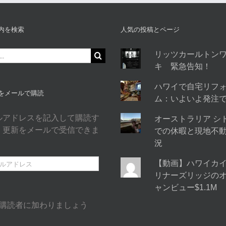
内を検索
人気の投稿とページ
リッツカールトン
キ 緊急告知！
ハワイで自宅リフ
をメールで購読
ム：いよいよ発注
ルアドレスを記入して購読す
オーストラリア シ
、更新をメールで受信できま
での休暇と現地不
況
【動画】ハワイカ
リナーズリッジの
ャンビュー$1.1M
の購読者に加わりましょう