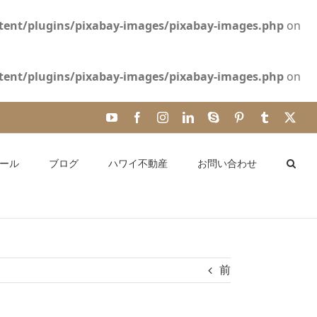
ent/plugins/pixabay-images/pixabay-images.php
on
ent/plugins/pixabay-images/pixabay-images.php
on
YouTube
Facebook
Instagram
LinkedIn
Skype
Pinterest
Tumblr
X
ール
ブログ
ハワイ不動産
お問い合わせ
前