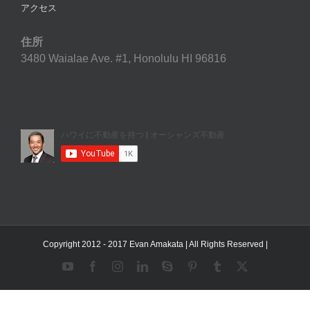
アクセス
住所
3480 Waialae Ave. #1, Honolulu HI 96816
Copyright 2012 - 2017 Evan Amakata | All Rights Reserved |
YouTube
Facebook
Instagram
LinkedIn
Skype
Pinterest
Tumblr
X