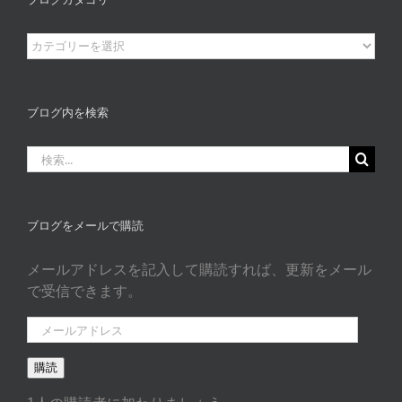
ブ
ロ
グ
カ
ブログ内を検索
タ
ゴ
検
リ
索
ー
…
ブログをメールで購読
メールアドレスを記入して購読すれば、更新をメール
で受信できます。
メ
ー
購読
ル
ア