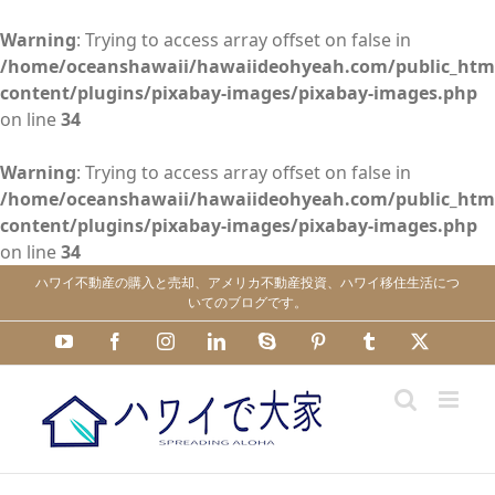
Warning
: Trying to access array offset on false in
/home/oceanshawaii/hawaiideohyeah.com/public_htm
content/plugins/pixabay-images/pixabay-images.php
on line
34
Warning
: Trying to access array offset on false in
/home/oceanshawaii/hawaiideohyeah.com/public_htm
content/plugins/pixabay-images/pixabay-images.php
on line
34
Skip
ハワイ不動産の購入と売却、アメリカ不動産投資、ハワイ移住生活につ
to
いてのブログです。
content
YouTube
Facebook
Instagram
LinkedIn
Skype
Pinterest
Tumblr
X