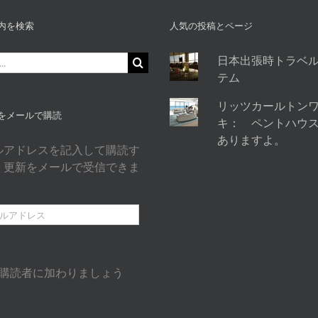
内を検索
人気の投稿とページ
日本出張時トラベ
テム
リッツカールトン
をメールで購読
キ： ペントハウ
ありますよ。
ルアドレスを記入して購読す
、更新をメールで受信できま
の購読者に加わりましょう