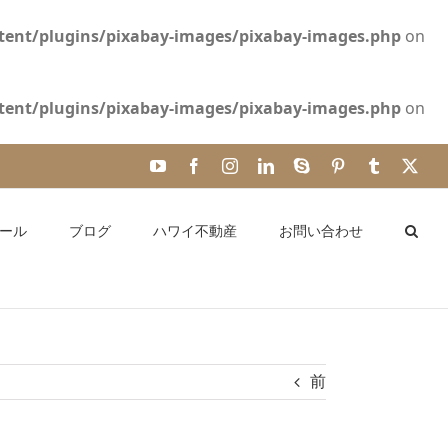
ent/plugins/pixabay-images/pixabay-images.php
on
ent/plugins/pixabay-images/pixabay-images.php
on
YouTube
Facebook
Instagram
LinkedIn
Skype
Pinterest
Tumblr
X
ール
ブログ
ハワイ不動産
お問い合わせ
前