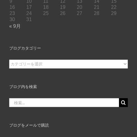
9
10
11
12
13
14
15
16
17
18
19
20
21
22
23
24
25
26
27
28
29
30
31
« 9月
ブログカタゴリー
ブ
ロ
グ
カ
ブログ内を検索
タ
ゴ
検
リ
索
ー
…
ブログをメールで購読