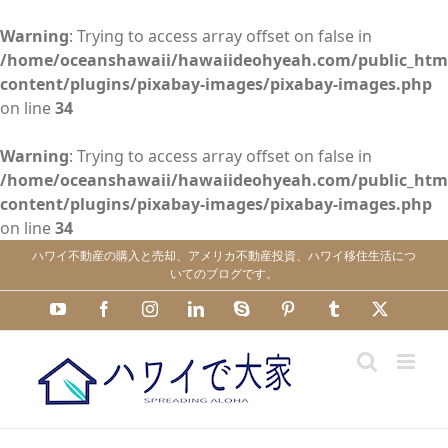
Warning
: Trying to access array offset on false in
/home/oceanshawaii/hawaiideohyeah.com/public_htm
content/plugins/pixabay-images/pixabay-images.php
on line
34
Warning
: Trying to access array offset on false in
/home/oceanshawaii/hawaiideohyeah.com/public_htm
content/plugins/pixabay-images/pixabay-images.php
on line
34
Skip
ハワイ不動産の購入と売却、アメリカ不動産投資、ハワイ移住生活につ
to
いてのブログです。
content
YouTube
Facebook
Instagram
LinkedIn
Skype
Pinterest
Tumblr
X