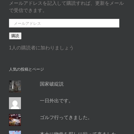
メールアドレスを記入して購読すれば、更新をメール
で受信できます。
メ
ー
購読
ル
ア
1人の購読者に加わりましょう
ド
レ
ス
人気の投稿とページ
国家破綻説
一日外出です。
ゴルフ行ってきました。