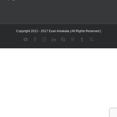
Copyright 2012 - 2017 Evan Amakata | All Rights Reserved |
YouTube
Facebook
Instagram
LinkedIn
Skype
Pinterest
Tumblr
X