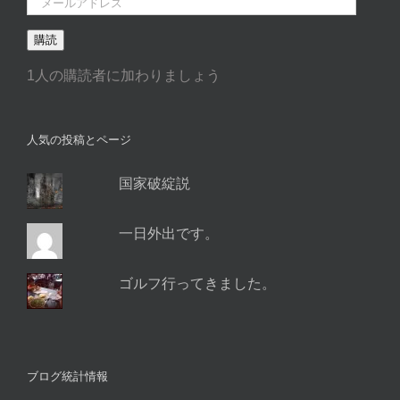
ー
購読
ル
ア
1人の購読者に加わりましょう
ド
レ
ス
人気の投稿とページ
国家破綻説
一日外出です。
ゴルフ行ってきました。
ブログ統計情報