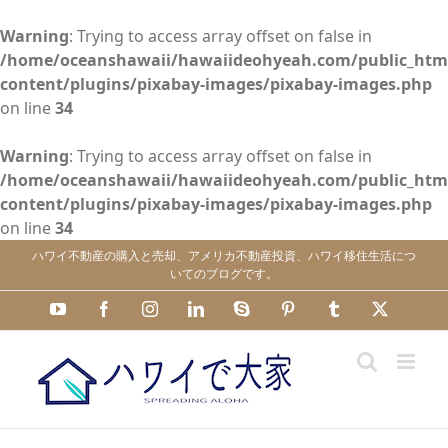
Warning
: Trying to access array offset on false in
/home/oceanshawaii/hawaiideohyeah.com/public_htm
content/plugins/pixabay-images/pixabay-images.php
on line
34
Warning
: Trying to access array offset on false in
/home/oceanshawaii/hawaiideohyeah.com/public_htm
content/plugins/pixabay-images/pixabay-images.php
on line
34
Skip
ハワイ不動産の購入と売却、アメリカ不動産投資、ハワイ移住生活につ
to
いてのブログです。
content
YouTube
Facebook
Instagram
LinkedIn
Skype
Pinterest
Tumblr
X