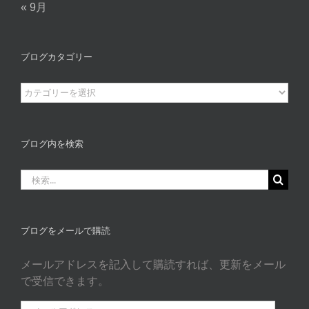
« 9月
ブログカタゴリー
ブ
ロ
グ
カ
ブログ内を検索
タ
ゴ
検
リ
索
ー
…
ブログをメールで購読
メールアドレスを記入して購読すれば、更新をメール
で受信できます。
メ