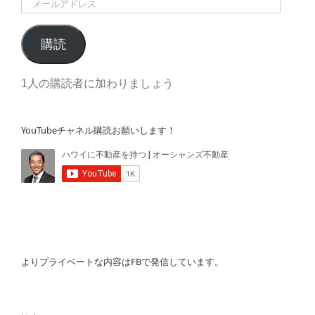
メ
ー
ル
購読
ア
ド
1人の購読者に加わりましょう
レ
ス
YouTubeチャネル購読お願いします！
よりプライベートな内容はFBで発信しています。