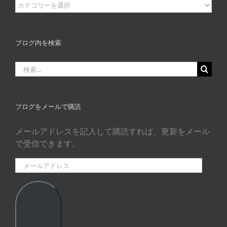
ブ
ロ
グ
カ
ブログ内を検索
タ
ゴ
検
リ
索
ー
…
ブログをメールで購読
メールアドレスを記入して購読すれば、更新をメール
で受信できます。
メ
ー
ル
ア
ド
レ