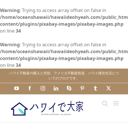
Warning
: Trying to access array offset on false in
/home/oceanshawaii/hawaiideohyeah.com/public_htm
content/plugins/pixabay-images/pixabay-images.php
on line
34
Warning
: Trying to access array offset on false in
/home/oceanshawaii/hawaiideohyeah.com/public_htm
content/plugins/pixabay-images/pixabay-images.php
on line
34
Skip
ハワイ不動産の購入と売却、アメリカ不動産投資、ハワイ移住生活につ
to
いてのブログです。
content
YouTube
Facebook
Instagram
LinkedIn
Skype
Pinterest
Tumblr
X