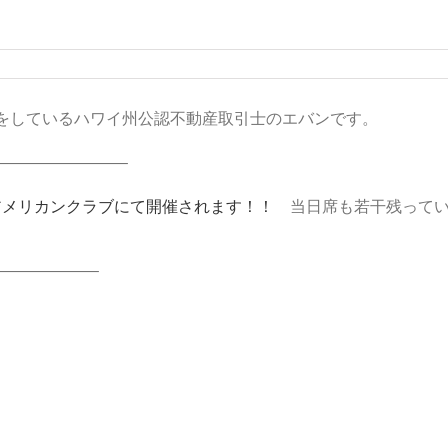
をしているハワイ州公認不動産取引士のエバンです。
————————–
アメリカンクラブにて開催されます！！
当日席も若干残って
——————–