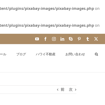
ent/plugins/pixabay-images/pixabay-images.php
on
ent/plugins/pixabay-images/pixabay-images.php
on
YouTube
Facebook
Instagram
LinkedIn
Skype
Pinterest
Tumblr
X
ール
ブログ
ハワイ不動産
お問い合わせ
前
次