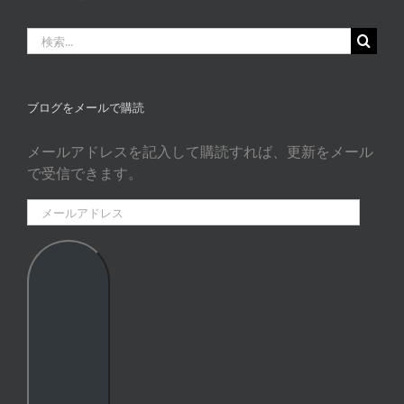
タ
ゴ
検
リ
索
ー
…
ブログをメールで購読
メールアドレスを記入して購読すれば、更新をメール
で受信できます。
メ
ー
ル
ア
ド
レ
ス