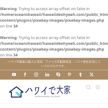
Warning
: Trying to access array offset on false in
/home/oceanshawaii/hawaiideohyeah.com/public_htm
content/plugins/pixabay-images/pixabay-images.php
on line
34
Warning
: Trying to access array offset on false in
/home/oceanshawaii/hawaiideohyeah.com/public_htm
content/plugins/pixabay-images/pixabay-images.php
on line
34
Skip
ハワイ不動産の購入と売却、アメリカ不動産投資、ハワイ移住生活につ
to
いてのブログです。
content
YouTube
Facebook
Instagram
LinkedIn
Skype
Pinterest
Tumblr
X