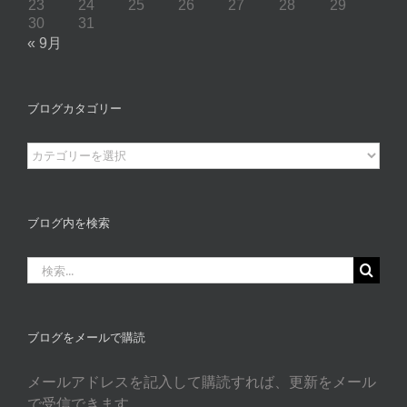
23
24
25
26
27
28
29
30
31
« 9月
ブログカタゴリー
ブ
ロ
グ
カ
ブログ内を検索
タ
ゴ
検
リ
索
ー
…
ブログをメールで購読
メールアドレスを記入して購読すれば、更新をメール
で受信できます。