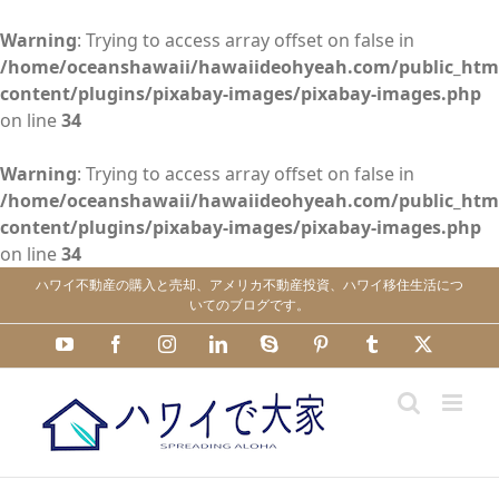
Warning
: Trying to access array offset on false in
/home/oceanshawaii/hawaiideohyeah.com/public_htm
content/plugins/pixabay-images/pixabay-images.php
on line
34
Warning
: Trying to access array offset on false in
/home/oceanshawaii/hawaiideohyeah.com/public_htm
content/plugins/pixabay-images/pixabay-images.php
on line
34
Skip
ハワイ不動産の購入と売却、アメリカ不動産投資、ハワイ移住生活につ
to
いてのブログです。
content
YouTube
Facebook
Instagram
LinkedIn
Skype
Pinterest
Tumblr
X