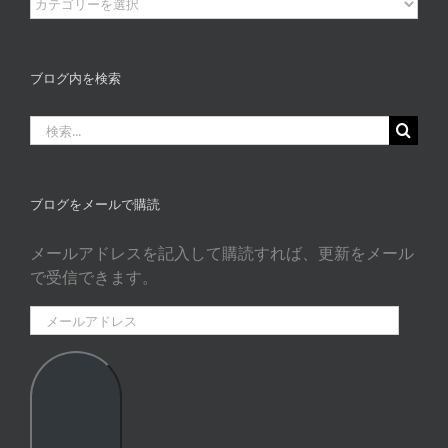
ブ
ロ
グ
カ
ブログ内を検索
タ
ゴ
検
リ
索
ー
…
ブログをメールで購読
メールアドレスを記入して購読すれば、更新をメール
で受信できます。
メ
ー
ル
ア
ド
レ