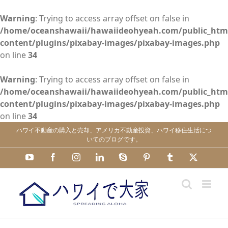
Warning
: Trying to access array offset on false in
/home/oceanshawaii/hawaiideohyeah.com/public_htm
content/plugins/pixabay-images/pixabay-images.php
on line
34
Warning
: Trying to access array offset on false in
/home/oceanshawaii/hawaiideohyeah.com/public_htm
content/plugins/pixabay-images/pixabay-images.php
on line
34
Skip
ハワイ不動産の購入と売却、アメリカ不動産投資、ハワイ移住生活につ
to
いてのブログです。
content
YouTube
Facebook
Instagram
LinkedIn
Skype
Pinterest
Tumblr
X