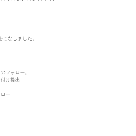
をこなしました。
。
けのフォロー。
い付け提出
ォロー