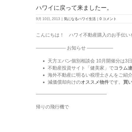
ハワイに戻って来ましたー。
9月 10日, 2013
|
気になるハワイ生活
|
0 コメント
こんにちは！ ハワイ不動産購入のお手伝い
——————- お知らせ —————–
天方エバン個別相談会 10月開催分は3
不動産投資サイト「健美家」で
コラム
海外不動産に明るい税理士さんをご紹
減価償却向けの
オススメ物件
です。
買
———————————————
帰りの飛行機で