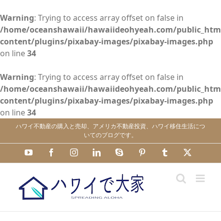
Warning
: Trying to access array offset on false in
/home/oceanshawaii/hawaiideohyeah.com/public_htm
content/plugins/pixabay-images/pixabay-images.php
on line
34
Warning
: Trying to access array offset on false in
/home/oceanshawaii/hawaiideohyeah.com/public_htm
content/plugins/pixabay-images/pixabay-images.php
on line
34
Skip
ハワイ不動産の購入と売却、アメリカ不動産投資、ハワイ移住生活につ
to
いてのブログです。
content
YouTube
Facebook
Instagram
LinkedIn
Skype
Pinterest
Tumblr
X