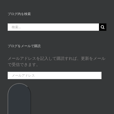
ロ
グ
カ
ブログ内を検索
タ
ゴ
検
リ
索
ー
…
ブログをメールで購読
メールアドレスを記入して購読すれば、更新をメール
で受信できます。
メ
ー
ル
ア
ド
レ
ス