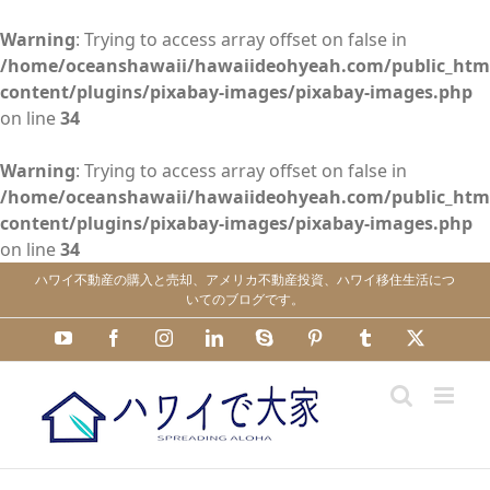
Warning
: Trying to access array offset on false in
/home/oceanshawaii/hawaiideohyeah.com/public_htm
content/plugins/pixabay-images/pixabay-images.php
on line
34
Warning
: Trying to access array offset on false in
/home/oceanshawaii/hawaiideohyeah.com/public_htm
content/plugins/pixabay-images/pixabay-images.php
on line
34
Skip
ハワイ不動産の購入と売却、アメリカ不動産投資、ハワイ移住生活につ
to
いてのブログです。
content
YouTube
Facebook
Instagram
LinkedIn
Skype
Pinterest
Tumblr
X