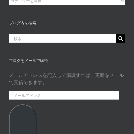
ロ
グ
カ
ブログ内を検索
タ
ゴ
検
リ
索
ー
…
ブログをメールで購読
メールアドレスを記入して購読すれば、更新をメール
で受信できます。
メ
ー
ル
ア
ド
レ