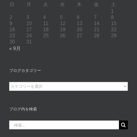
日
月
火
水
木
金
土
1
2
3
4
5
6
7
8
9
10
11
12
13
14
15
16
17
18
19
20
21
22
23
24
25
26
27
28
29
30
31
« 9月
ブログカタゴリー
ブ
ロ
グ
カ
ブログ内を検索
タ
ゴ
検
リ
索
ー