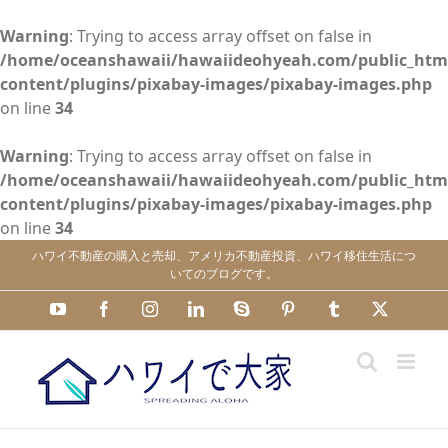
Warning
: Trying to access array offset on false in
/home/oceanshawaii/hawaiideohyeah.com/public_htm
content/plugins/pixabay-images/pixabay-images.php
on line
34
Warning
: Trying to access array offset on false in
/home/oceanshawaii/hawaiideohyeah.com/public_htm
content/plugins/pixabay-images/pixabay-images.php
on line
34
Skip
ハワイ不動産の購入と売却、アメリカ不動産投資、ハワイ移住生活につ
to
いてのブログです。
content
YouTube
Facebook
Instagram
LinkedIn
Skype
Pinterest
Tumblr
X