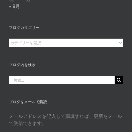
« 9月
ブログカタゴリー
ブ
ロ
グ
カ
ブログ内を検索
タ
ゴ
検
リ
索
ー
…
ブログをメールで購読
メールアドレスを記入して購読すれば、更新をメール
で受信できます。