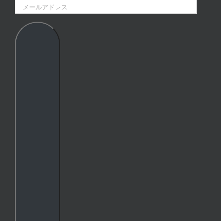
メ
ー
ル
ア
ド
レ
ス