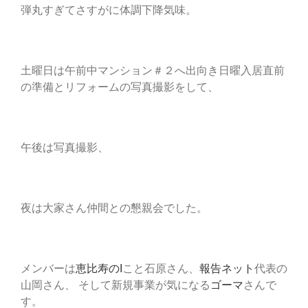
弾丸すぎてさすがに体調下降気味。
土曜日は午前中マンション＃２へ出向き日曜入居直前
の準備とリフォームの写真撮影をして、
午後は写真撮影、
夜は大家さん仲間との懇親会でした。
メンバーは
恵比寿のI
こと石原さん、
報告ネット
代表の
山岡さん、 そして新規事業が気になる
ゴーマ
さんで
す。