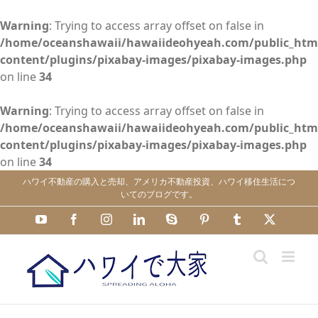
Warning
: Trying to access array offset on false in
/home/oceanshawaii/hawaiideohyeah.com/public_htm
content/plugins/pixabay-images/pixabay-images.php
on line
34
Warning
: Trying to access array offset on false in
/home/oceanshawaii/hawaiideohyeah.com/public_htm
content/plugins/pixabay-images/pixabay-images.php
on line
34
Skip
ハワイ不動産の購入と売却、アメリカ不動産投資、ハワイ移住生活につ
to
いてのブログです。
content
YouTube
Facebook
Instagram
LinkedIn
Skype
Pinterest
Tumblr
X