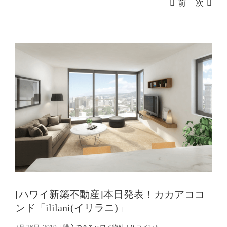
前
次
View
Larger
Image
[ハワイ新築不動産]本日発表！カカアココ
ンド「ililani(イリラニ)」