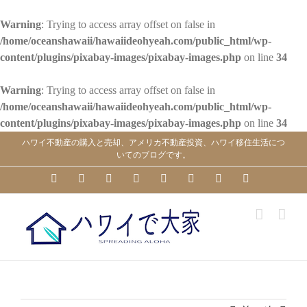
Warning
: Trying to access array offset on false in
/home/oceanshawaii/hawaiideohyeah.com/public_html/wp-
content/plugins/pixabay-images/pixabay-images.php
on line
34
Warning
: Trying to access array offset on false in
/home/oceanshawaii/hawaiideohyeah.com/public_html/wp-
content/plugins/pixabay-images/pixabay-images.php
on line
34
Skip
ハワイ不動産の購入と売却、アメリカ不動産投資、ハワイ移住生活につ
to
いてのブログです。
content
YouTube
Facebook
Instagram
LinkedIn
Skype
Pinterest
Tumblr
X