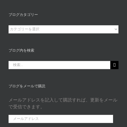
ブログカタゴリー
ブ
ロ
グ
カ
ブログ内を検索
タ
ゴ
検
リ
索
ー
…
ブログをメールで購読
メールアドレスを記入して購読すれば、更新をメール
で受信できます。
メ
ー