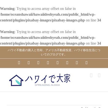
Warning
: Trying to access array offset on false in
/home/oceanshawaii/hawaiideohyeah.com/public_html/wp-
content/plugins/pixabay-images/pixabay-images.php
on line
34
Warning
: Trying to access array offset on false in
/home/oceanshawaii/hawaiideohyeah.com/public_html/wp-
content/plugins/pixabay-images/pixabay-images.php
on line
34
Skip
ハワイ不動産の購入と売却、アメリカ不動産投資、ハワイ移住生活につ
to
いてのブログです。
content
YouTube
Facebook
Instagram
LinkedIn
Skype
Pinterest
Tumblr
X