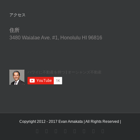
アクセス
住所
3480 Waialae Ave. #1, Honolulu HI 96816
Copyright 2012 - 2017 Evan Amakata | All Rights Reserved |
YouTube
Facebook
Instagram
LinkedIn
Skype
Pinterest
Tumblr
X