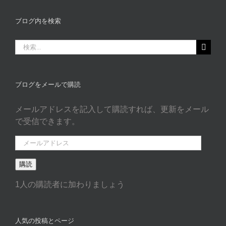
グ
カ
ブログ内を検索
タ
ゴ
検
リ
索
ー
…
ブログをメールで購読
メールアドレスを記入して購読すれば、更新をメール
で受信できます。
メ
ー
購読
ル
ア
1人の購読者に加わりましょう
ド
レ
ス
人気の投稿とページ