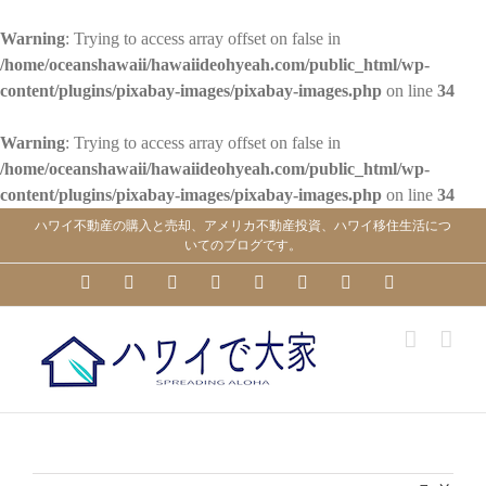
Warning
: Trying to access array offset on false in
/home/oceanshawaii/hawaiideohyeah.com/public_html/wp-
content/plugins/pixabay-images/pixabay-images.php
on line
34
Warning
: Trying to access array offset on false in
/home/oceanshawaii/hawaiideohyeah.com/public_html/wp-
content/plugins/pixabay-images/pixabay-images.php
on line
34
Skip
ハワイ不動産の購入と売却、アメリカ不動産投資、ハワイ移住生活につ
to
いてのブログです。
content
YouTube
Facebook
Instagram
LinkedIn
Skype
Pinterest
Tumblr
X