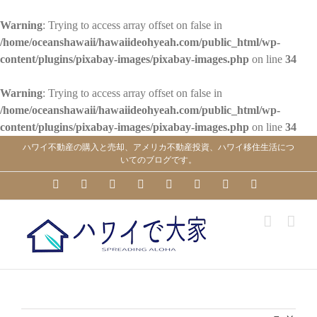
Warning
: Trying to access array offset on false in
/home/oceanshawaii/hawaiideohyeah.com/public_html/wp-
content/plugins/pixabay-images/pixabay-images.php
on line
34
Warning
: Trying to access array offset on false in
/home/oceanshawaii/hawaiideohyeah.com/public_html/wp-
content/plugins/pixabay-images/pixabay-images.php
on line
34
Skip
ハワイ不動産の購入と売却、アメリカ不動産投資、ハワイ移住生活につ
to
いてのブログです。
content
YouTube
Facebook
Instagram
LinkedIn
Skype
Pinterest
Tumblr
X