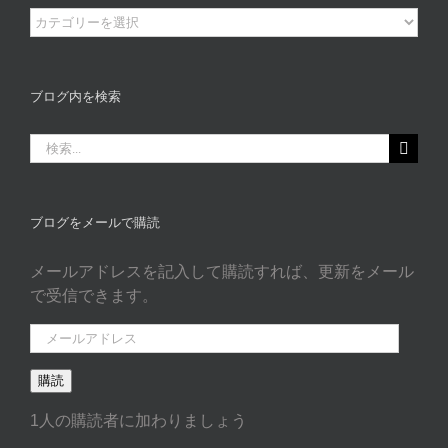
ブ
ロ
グ
カ
ブログ内を検索
タ
ゴ
検
リ
索
ー
…
ブログをメールで購読
メールアドレスを記入して購読すれば、更新をメール
で受信できます。
メ
ー
購読
ル
ア
1人の購読者に加わりましょう
ド