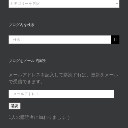
ブ
ロ
グ
カ
ブログ内を検索
タ
ゴ
検
リ
索
ー
…
ブログをメールで購読
メールアドレスを記入して購読すれば、更新をメール
で受信できます。
メ
ー
購読
ル
ア
1人の購読者に加わりましょう
ド
レ