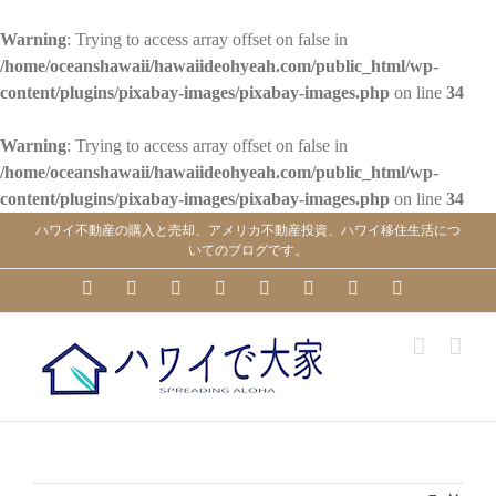
Warning
: Trying to access array offset on false in
/home/oceanshawaii/hawaiideohyeah.com/public_html/wp-
content/plugins/pixabay-images/pixabay-images.php
on line
34
Warning
: Trying to access array offset on false in
/home/oceanshawaii/hawaiideohyeah.com/public_html/wp-
content/plugins/pixabay-images/pixabay-images.php
on line
34
Skip
ハワイ不動産の購入と売却、アメリカ不動産投資、ハワイ移住生活につ
to
いてのブログです。
content
YouTube
Facebook
Instagram
LinkedIn
Skype
Pinterest
Tumblr
X