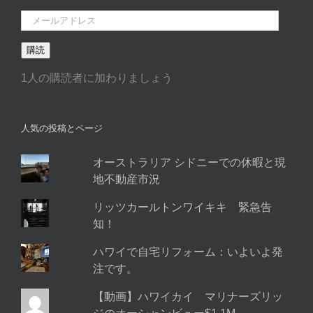
メ
ー
購読
ル
ア
1人の購読者に加わりましょう
ド
レ
ス
人気の投稿とページ
オーストラリア シドニーでの休暇と現
地不動産市況
リッツカールトンワイキキ 緊急告
知！
ハワイで自宅リフォーム：いよいよ発
注です。
【動画】ハワイカイ マリナーズリッ