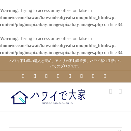
Warning
: Trying to access array offset on false in
/home/oceanshawaii/hawaiideohyeah.com/public_html/wp-
content/plugins/pixabay-images/pixabay-images.php
on line
34
Warning
: Trying to access array offset on false in
/home/oceanshawaii/hawaiideohyeah.com/public_html/wp-
content/plugins/pixabay-images/pixabay-images.php
on line
34
Skip
ハワイ不動産の購入と売却、アメリカ不動産投資、ハワイ移住生活につ
to
いてのブログです。
content
YouTube
Facebook
Instagram
LinkedIn
Skype
Pinterest
Tumblr
X