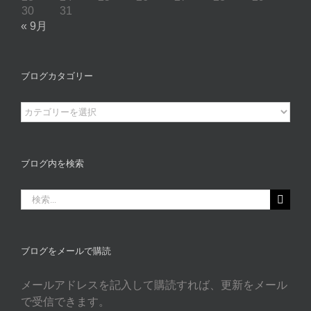
30
31
« 9月
ブログカタゴリー
ブ
ロ
グ
カ
ブログ内を検索
タ
ゴ
検
リ
索
ー
…
ブログをメールで購読
メールアドレスを記入して購読すれば、更新をメール
で受信できます。