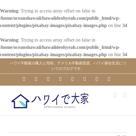
Warning
: Trying to access array offset on false in
/home/oceanshawaii/hawaiideohyeah.com/public_html/wp-
content/plugins/pixabay-images/pixabay-images.php
on line
34
Warning
: Trying to access array offset on false in
/home/oceanshawaii/hawaiideohyeah.com/public_html/wp-
content/plugins/pixabay-images/pixabay-images.php
on line
34
Skip
ハワイ不動産の購入と売却、アメリカ不動産投資、ハワイ移住生活につ
to
いてのブログです。
content
YouTube
Facebook
Instagram
LinkedIn
Skype
Pinterest
Tumblr
X