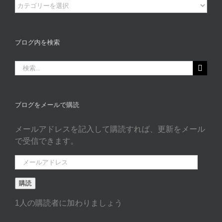
ブ
ロ
グ
カ
ブログ内を検索
タ
ゴ
検
リ
索
ー
…
ブログをメールで購読
メールアドレスを記入して購読すれば、更新をメール
で受信できます。
メ
ー
購読
ル
ア
1人の購読者に加わりましょう
ド
レ