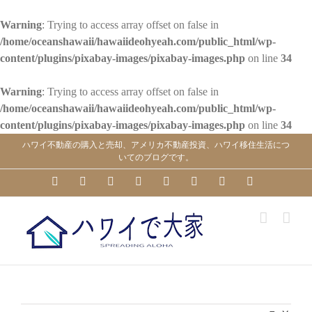
Warning
: Trying to access array offset on false in
/home/oceanshawaii/hawaiideohyeah.com/public_html/wp-
content/plugins/pixabay-images/pixabay-images.php
on line
34
Warning
: Trying to access array offset on false in
/home/oceanshawaii/hawaiideohyeah.com/public_html/wp-
content/plugins/pixabay-images/pixabay-images.php
on line
34
Skip
ハワイ不動産の購入と売却、アメリカ不動産投資、ハワイ移住生活につ
to
いてのブログです。
content
YouTube
Facebook
Instagram
LinkedIn
Skype
Pinterest
Tumblr
X