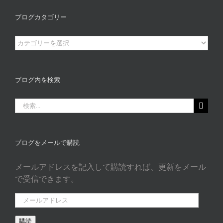
ブログカタゴリー
ブ
ロ
グ
カ
ブログ内を検索
タ
ゴ
検
リ
索
ー
…
ブログをメールで購読
メールアドレスを記入して購読すれば、更新をメール
で受信できます。
メ
ー
購読
ル