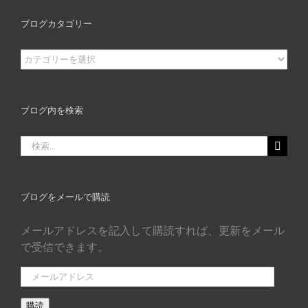
ブログカタゴリー
ブ
ロ
グ
カ
ブログ内を検索
タ
ゴ
検
リ
索
ー
…
ブログをメールで購読
メールアドレスを記入して購読すれば、更新をメール
で受信できます。
メ
ー
購読
ル