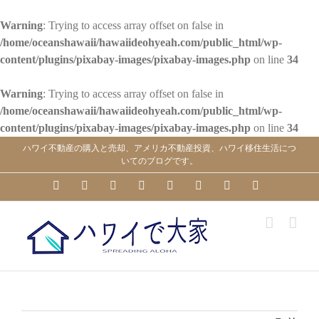
Warning
: Trying to access array offset on false in
/home/oceanshawaii/hawaiideohyeah.com/public_html/wp-
content/plugins/pixabay-images/pixabay-images.php
on line
34
Warning
: Trying to access array offset on false in
/home/oceanshawaii/hawaiideohyeah.com/public_html/wp-
content/plugins/pixabay-images/pixabay-images.php
on line
34
Skip
ハワイ不動産の購入と売却、アメリカ不動産投資、ハワイ移住生活につ
to
いてのブログです。
content
YouTube
Facebook
Instagram
LinkedIn
Skype
Pinterest
Tumblr
X