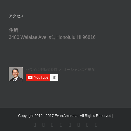
アクセス
住所
3480 Waialae Ave. #1, Honolulu HI 96816
Copyright 2012 - 2017 Evan Amakata | All Rights Reserved |
YouTube
Facebook
Instagram
LinkedIn
Skype
Pinterest
Tumblr
X