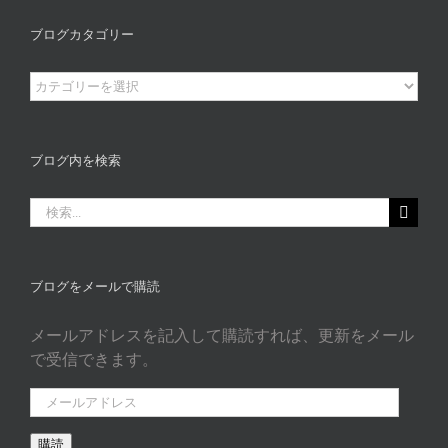
ブログカタゴリー
ブ
ロ
グ
カ
ブログ内を検索
タ
ゴ
検
リ
索
ー
…
ブログをメールで購読
メールアドレスを記入して購読すれば、更新をメール
で受信できます。
メ
ー
購読
ル