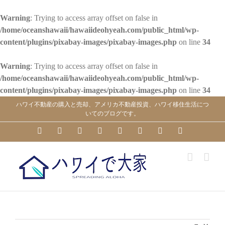
Warning
: Trying to access array offset on false in
/home/oceanshawaii/hawaiideohyeah.com/public_html/wp-
content/plugins/pixabay-images/pixabay-images.php
on line
34
Warning
: Trying to access array offset on false in
/home/oceanshawaii/hawaiideohyeah.com/public_html/wp-
content/plugins/pixabay-images/pixabay-images.php
on line
34
Skip
ハワイ不動産の購入と売却、アメリカ不動産投資、ハワイ移住生活につ
to
いてのブログです。
content
YouTube
Facebook
Instagram
LinkedIn
Skype
Pinterest
Tumblr
X