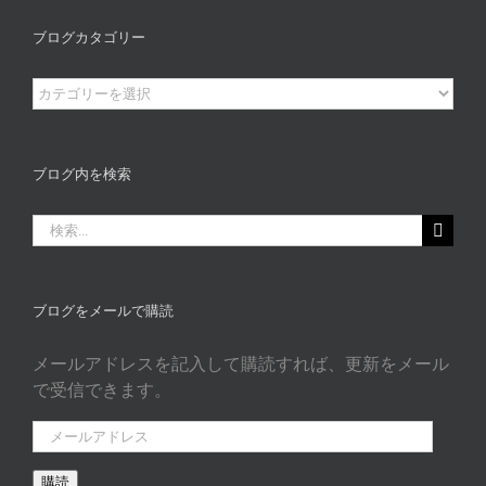
ブログカタゴリー
ブ
ロ
グ
カ
ブログ内を検索
タ
ゴ
検
リ
索
ー
…
ブログをメールで購読
メールアドレスを記入して購読すれば、更新をメール
で受信できます。
メ
ー
購読
ル