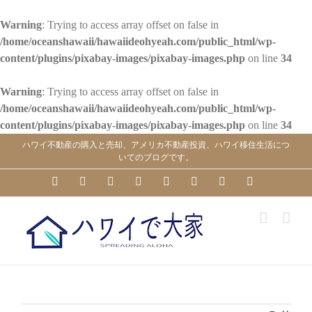
Warning
: Trying to access array offset on false in
/home/oceanshawaii/hawaiideohyeah.com/public_html/wp-
content/plugins/pixabay-images/pixabay-images.php
on line
34
Warning
: Trying to access array offset on false in
/home/oceanshawaii/hawaiideohyeah.com/public_html/wp-
content/plugins/pixabay-images/pixabay-images.php
on line
34
Skip
ハワイ不動産の購入と売却、アメリカ不動産投資、ハワイ移住生活につ
to
いてのブログです。
content
YouTube
Facebook
Instagram
LinkedIn
Skype
Pinterest
Tumblr
X