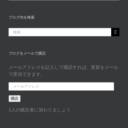
ロ
グ
カ
ブログ内を検索
タ
ゴ
検
リ
索
ー
…
ブログをメールで購読
メールアドレスを記入して購読すれば、更新をメール
で受信できます。
メ
ー
購読
ル
ア
1人の購読者に加わりましょう
ド
レ
ス