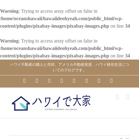
Warning
: Trying to access array offset on false in
/home/oceanshawaii/hawaiideohyeah.com/public_html/wp-
content/plugins/pixabay-images/pixabay-images.php
on line
34
Warning
: Trying to access array offset on false in
/home/oceanshawaii/hawaiideohyeah.com/public_html/wp-
content/plugins/pixabay-images/pixabay-images.php
on line
34
Skip
ハワイ不動産の購入と売却、アメリカ不動産投資、ハワイ移住生活につ
to
いてのブログです。
content
YouTube
Facebook
Instagram
LinkedIn
Skype
Pinterest
Tumblr
X