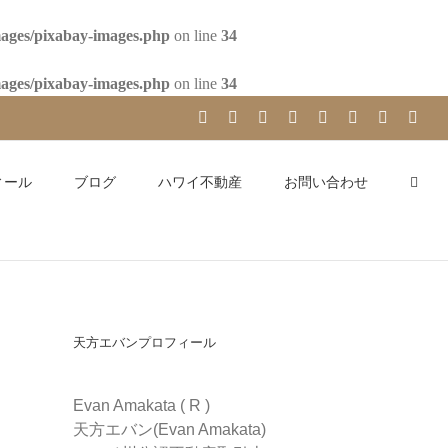
mages/pixabay-images.php
on line
34
mages/pixabay-images.php
on line
34
YouTube
Facebook
Instagram
LinkedIn
Skype
Pinterest
Tumblr
X
ィール
ブログ
ハワイ不動産
お問い合わせ
天方エバンプロフィール
Evan Amakata ( R )
天方エバン(Evan Amakata)