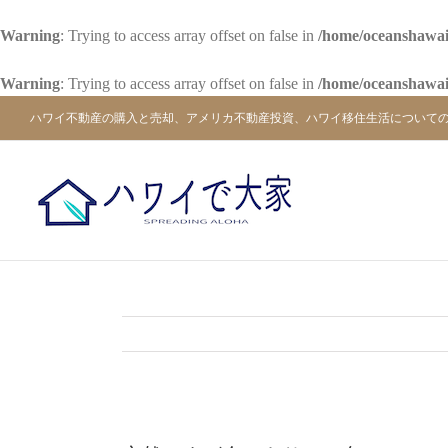
Warning
: Trying to access array offset on false in
/home/oceanshawai
Warning
: Trying to access array offset on false in
/home/oceanshawai
Skip
ハワイ不動産の購入と売却、アメリカ不動産投資、ハワイ移住生活について
to
content
View
Larger