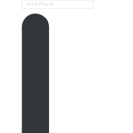
メ
ー
ル
ア
ド
レ
ス