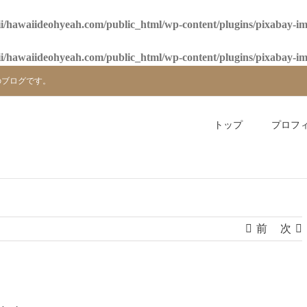
i/hawaiideohyeah.com/public_html/wp-content/plugins/pixabay-i
i/hawaiideohyeah.com/public_html/wp-content/plugins/pixabay-i
のブログです。
トップ
プロフ
前
次