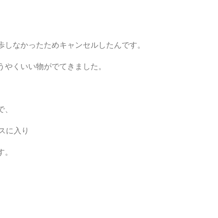
歩しなかったためキャンセルしたんです。
うやくいい物がでてきました。
。
で、
スに入り
す。