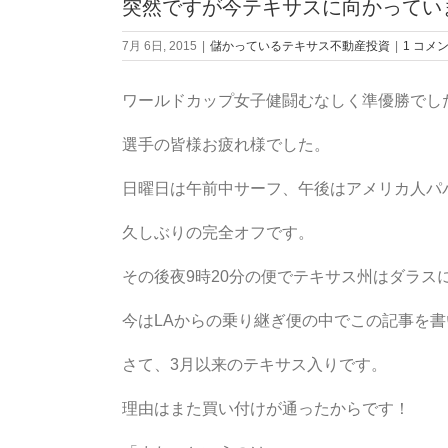
突然ですが今テキサスに向かってい
Image
7月 6日, 2015
|
儲かっているテキサス不動産投資
|
1 コメ
ワールドカップ女子健闘むなしく準優勝でし
選手の皆様お疲れ様でした。
日曜日は午前中サーフ、午後はアメリカ人パ
久しぶりの完全オフです。
その後夜9時20分の便でテキサス州はダラス
今はLAからの乗り継ぎ便の中でこの記事を
さて、3月以来のテキサス入りです。
理由はまた買い付けが通ったからです！