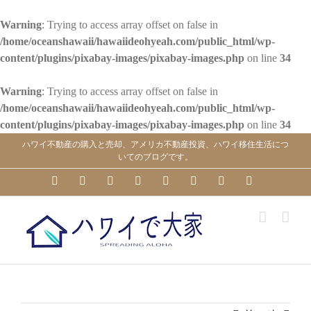
Warning
: Trying to access array offset on false in
/home/oceanshawaii/hawaiideohyeah.com/public_html/wp-
content/plugins/pixabay-images/pixabay-images.php
on line
34
Warning
: Trying to access array offset on false in
/home/oceanshawaii/hawaiideohyeah.com/public_html/wp-
content/plugins/pixabay-images/pixabay-images.php
on line
34
Skip
ハワイ不動産の購入と売却、アメリカ不動産投資、ハワイ移住生活につ
to
いてのブログです。
content
YouTube
Facebook
Instagram
LinkedIn
Skype
Pinterest
Tumblr
X