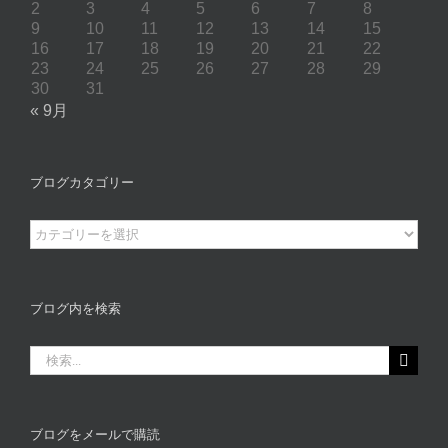
2
3
4
5
6
7
8
9
10
11
12
13
14
15
16
17
18
19
20
21
22
23
24
25
26
27
28
29
30
31
« 9月
ブログカタゴリー
ブ
ロ
グ
カ
ブログ内を検索
タ
ゴ
検
リ
索
ー
…
ブログをメールで購読