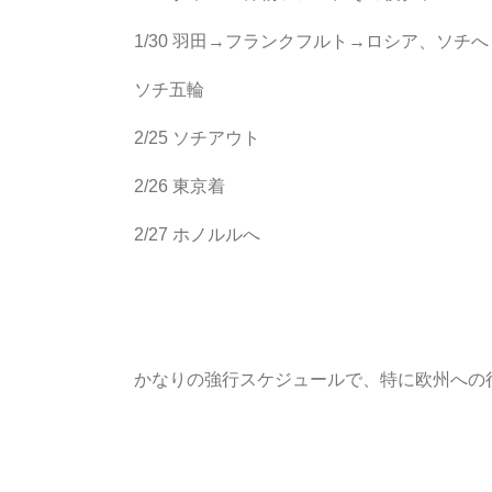
1/30 羽田→フランクフルト→ロシア、ソチへ
ソチ五輪
2/25 ソチアウト
2/26 東京着
2/27 ホノルルへ
かなりの強行スケジュールで、特に欧州への