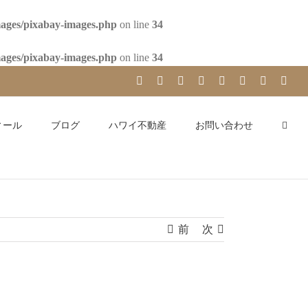
mages/pixabay-images.php
on line
34
mages/pixabay-images.php
on line
34
YouTube
Facebook
Instagram
LinkedIn
Skype
Pinterest
Tumblr
X
ィール
ブログ
ハワイ不動産
お問い合わせ
前
次