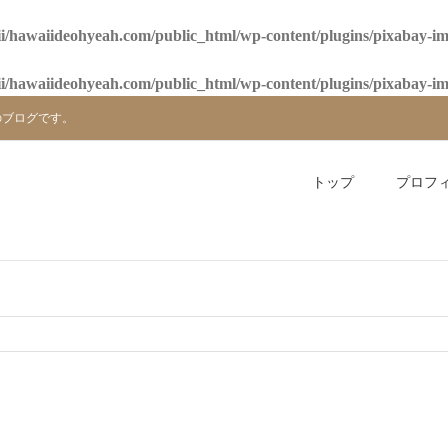
i/hawaiideohyeah.com/public_html/wp-content/plugins/pixabay-i
i/hawaiideohyeah.com/public_html/wp-content/plugins/pixabay-i
のブログです。
トップ
プロフ