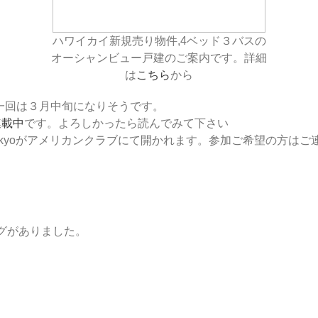
ハワイカイ新規売り物件,4ベッド３バスの
オーシャンビュー戸建のご案内です。詳細
は
こちら
から
第一回は３月中旬になりそうです。
連載中
です。よろしかったら読んでみて下さい
n Tokyoがアメリカンクラブにて開かれます。参加ご希望の方は
グがありました。