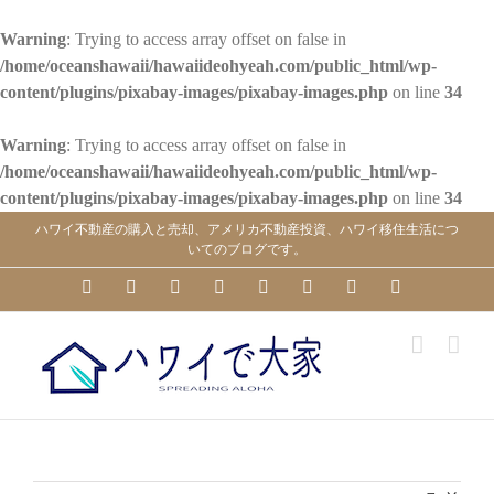
Warning
: Trying to access array offset on false in
/home/oceanshawaii/hawaiideohyeah.com/public_html/wp-
content/plugins/pixabay-images/pixabay-images.php
on line
34
Warning
: Trying to access array offset on false in
/home/oceanshawaii/hawaiideohyeah.com/public_html/wp-
content/plugins/pixabay-images/pixabay-images.php
on line
34
Skip
ハワイ不動産の購入と売却、アメリカ不動産投資、ハワイ移住生活につ
to
いてのブログです。
content
YouTube
Facebook
Instagram
LinkedIn
Skype
Pinterest
Tumblr
X