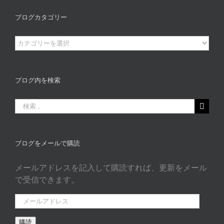
ブログカタゴリー
ブ
ロ
グ
カ
ブログ内を検索
タ
ゴ
検
リ
索
ー
…
ブログをメールで購読
メールアドレスを記入して購読すれば、更新をメール
で受信できます。
メ
ー
購読
ル