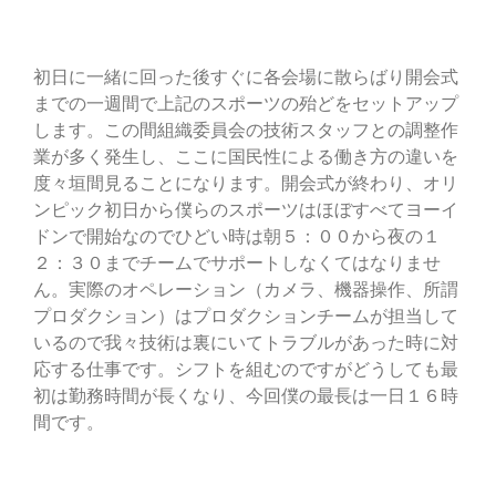
初日に一緒に回った後すぐに各会場に散らばり開会式
までの一週間で上記のスポーツの殆どをセットアップ
します。この間組織委員会の技術スタッフとの調整作
業が多く発生し、ここに国民性による働き方の違いを
度々垣間見ることになります。開会式が終わり、オリ
ンピック初日から僕らのスポーツはほぼすべてヨーイ
ドンで開始なのでひどい時は朝５：００から夜の１
２：３０までチームでサポートしなくてはなりませ
ん。実際のオペレーション（カメラ、機器操作、所謂
プロダクション）はプロダクションチームが担当して
いるので我々技術は裏にいてトラブルがあった時に対
応する仕事です。シフトを組むのですがどうしても最
初は勤務時間が長くなり、今回僕の最長は一日１６時
間です。