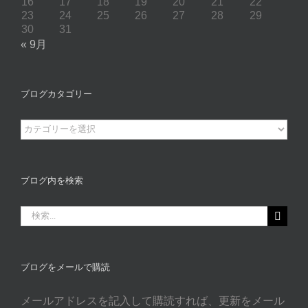
16
17
18
19
20
21
22
23
24
25
26
27
28
29
30
31
« 9月
ブログカタゴリー
ブ
ロ
グ
カ
ブログ内を検索
タ
ゴ
検
リ
索
ー
…
ブログをメールで購読
メールアドレスを記入して購読すれば、更新をメール