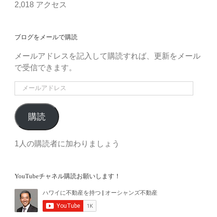
2,018 アクセス
ブログをメールで購読
メールアドレスを記入して購読すれば、更新をメール
で受信できます。
メ
ー
ル
購読
ア
ド
1人の購読者に加わりましょう
レ
ス
YouTubeチャネル購読お願いします！