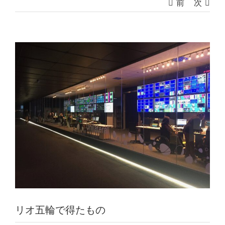
前
次
View
Larger
Image
リオ五輪で得たもの