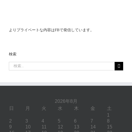
よりプライベートな内容はFBで発信しています。
検索
検
索
…
2026年8月
日
月
火
水
木
金
土
1
2
3
4
5
6
7
8
9
10
11
12
13
14
15