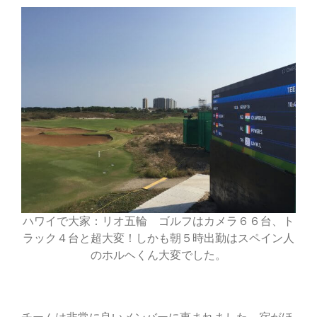
ハワイで大家：リオ五輪 ゴルフはカメラ６６台、ト
ラック４台と超大変！しかも朝５時出勤はスペイン人
のホルヘくん大変でした。