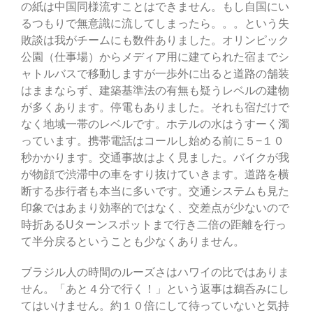
の紙は中国同様流すことはできません。もし自国にい
るつもりで無意識に流してしまったら。。。という失
敗談は我がチームにも数件ありました。オリンピック
公園（仕事場）からメディア用に建てられた宿までシ
ャトルバスで移動しますが一歩外に出ると道路の舗装
はままならず、建築基準法の有無も疑うレベルの建物
が多くあります。停電もありました。それも宿だけで
なく地域一帯のレベルです。ホテルの水はうすーく濁
っています。携帯電話はコールし始める前に５−１０
秒かかります。交通事故はよく見ました。バイクが我
が物顔で渋滞中の車をすり抜けていきます。道路を横
断する歩行者も本当に多いです。交通システムも見た
印象ではあまり効率的ではなく、交差点が少ないので
時折あるUターンスポットまで行き二倍の距離を行っ
て半分戻るということも少なくありません。
ブラジル人の時間のルーズさはハワイの比ではありま
せん。「あと４分で行く！」という返事は鵜呑みにし
てはいけません。約１０倍にして待っていないと気持