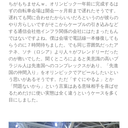
ちがもちませんｗ。オリンピック一年前に完成するは
ずの自転車会場は開会一ヶ月前まで遅れたそうです。
遅れても間に合わせたからいいだろというのが彼らの
やり方らしいですがそこからケーブルの引き込みなど
する通信会社他インフラ関係の会社にはたまったもん
ではないですよね。僕は会場で電話線一本修復しても
らうのに７時間待ちました。でも同じ雰囲気だったア
テネ、ソチ（ロシア）より人々がフレンドリーだった
のが救いでした。聞くところによると美意識の高いブ
ラジル人は先進国へのコンプレックスがあり、「先進
国の仲間入り」をオリンピックでアピールしたいとい
う思いがあるそうです。ただ「すぐにやるよ」とか
「問題ないから」という言葉はある意味相手を喜ばせ
るためだけに使い実態は全く違うというケースを多く
目にしました。