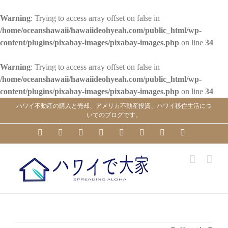
Warning
: Trying to access array offset on false in
/home/oceanshawaii/hawaiideohyeah.com/public_html/wp-
content/plugins/pixabay-images/pixabay-images.php
on line
34
Warning
: Trying to access array offset on false in
/home/oceanshawaii/hawaiideohyeah.com/public_html/wp-
content/plugins/pixabay-images/pixabay-images.php
on line
34
Skip
ハワイ不動産の購入と売却、アメリカ不動産投資、ハワイ移住生活につ
to
いてのブログです。
content
YouTube
Facebook
Instagram
LinkedIn
Skype
Pinterest
Tumblr
X