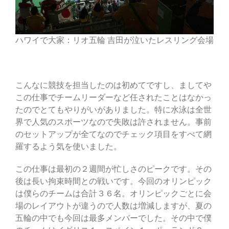
ハワイで大家：リオ五輪 吉田が泣いたレスリング会場
こんなに競技を担当したのは初めてですし、ましてや
この仕事でチームリーダーなど任されたことはなかっ
たのでとてもやりがいがありました。特に水泳は全世
界で人気のスポーツなので失敗は許されません。事前
のセットアップが全てなのでチェック項目をすべて網
羅するよう気を使いました。
この仕事は最初の２週間が忙しさのピークです。その
後は長い拘束時間との戦いです。今回のオリンピック
は僕らのチームは合計３６名。オリンピックごとに会
場のレイアウトが違うので人数は増減しますが、夏の
五輪の中でも今回は最多メンバーでした。その中で僕