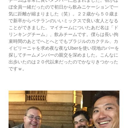
チームは非常に良いメンバーに恵まれました。宿がほ
ぼ全員一緒だったので初日から飲みニケーションで一
気に距離が縮まりました（笑）。２２歳から５０歳ま
で新卒からベテランのいいミックスで良い友人となる
ことができました。マイチームについたあだ名は「ド
リンキングチーム」、飲みチームです。僕らは長い拘
束時間のあとでへとへとでもブラジルのカクテル、カ
イピリーニャを求め夜な夜なUberを使い現地のバーを
探してチームメンバーの親交を深めました。こんなに
出歩いたのは２０代以来だったのでかなりきつかった
ですｗ。