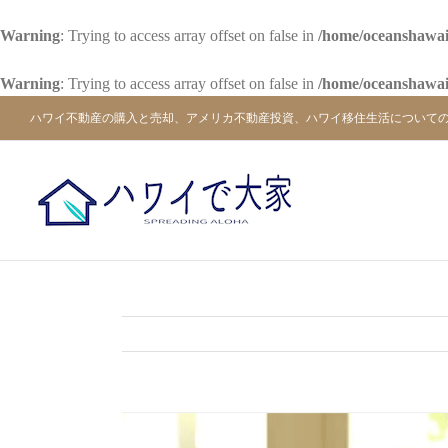
Warning
: Trying to access array offset on false in
/home/oceanshawai
Warning
: Trying to access array offset on false in
/home/oceanshawai
Skip
ハワイ不動産の購入と売却、アメリカ不動産投資、ハワイ移住生活について
to
content
View
Larger