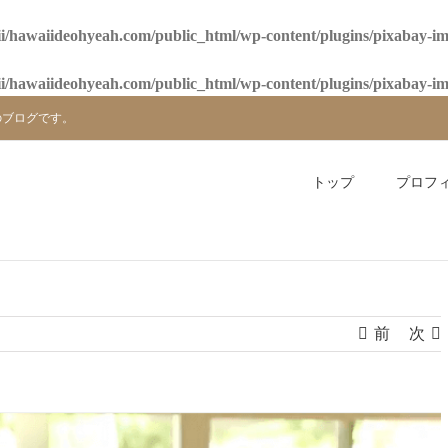
i/hawaiideohyeah.com/public_html/wp-content/plugins/pixabay-i
i/hawaiideohyeah.com/public_html/wp-content/plugins/pixabay-i
のブログです。
トップ
プロフ
前
次