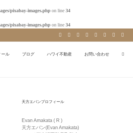
mages/pixabay-images.php
on line
34
mages/pixabay-images.php
on line
34
YouTube
Facebook
Instagram
LinkedIn
Skype
Pinterest
Tumblr
X
ィール
ブログ
ハワイ不動産
お問い合わせ
天方エバンプロフィール
Evan Amakata ( R )
天方エバン(Evan Amakata)