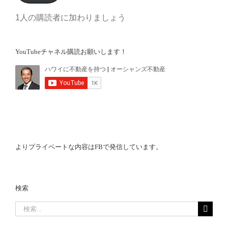
ド
1人の購読者に加わりましょう
レ
ス
YouTubeチャネル購読お願いします！
よりプライベートな内容はFBで発信しています。
検索
検
索