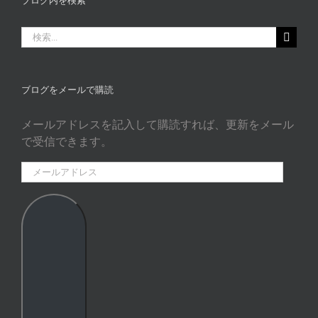
ブログ内を検索
タ
ゴ
検
リ
索
ー
…
ブログをメールで購読
メールアドレスを記入して購読すれば、更新をメール
で受信できます。
メ
ー
ル
ア
ド
レ
ス