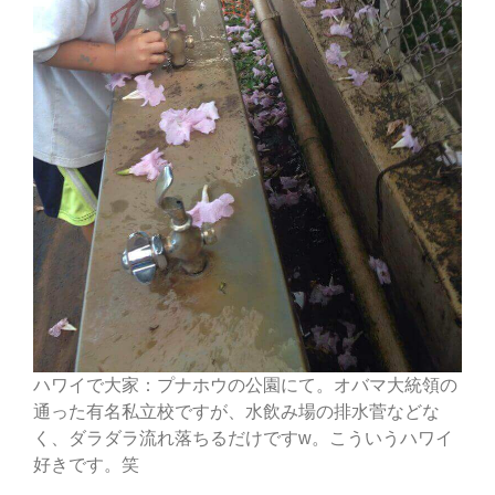
ハワイで大家：プナホウの公園にて。オバマ大統領の
通った有名私立校ですが、水飲み場の排水菅などな
く、ダラダラ流れ落ちるだけですw。こういうハワイ
好きです。笑