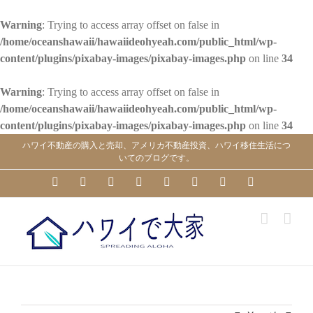
Warning
: Trying to access array offset on false in
/home/oceanshawaii/hawaiideohyeah.com/public_html/wp-
content/plugins/pixabay-images/pixabay-images.php
on line
34
Warning
: Trying to access array offset on false in
/home/oceanshawaii/hawaiideohyeah.com/public_html/wp-
content/plugins/pixabay-images/pixabay-images.php
on line
34
Skip
ハワイ不動産の購入と売却、アメリカ不動産投資、ハワイ移住生活につ
to
いてのブログです。
content
YouTube
Facebook
Instagram
LinkedIn
Skype
Pinterest
Tumblr
X