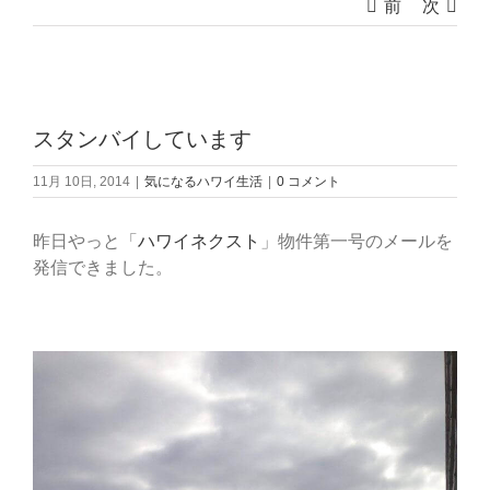
前
次
View
Larger
スタンバイしています
Image
11月 10日, 2014
|
気になるハワイ生活
|
0 コメント
昨日やっと「
ハワイネクスト
」物件第一号のメールを
発信できました。