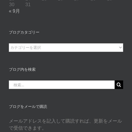
30
31
« 9月
ブログカタゴリー
ブ
ロ
グ
カ
ブログ内を検索
タ
ゴ
検
リ
索
ー
…
ブログをメールで購読
メールアドレスを記入して購読すれば、更新をメール
で受信できます。