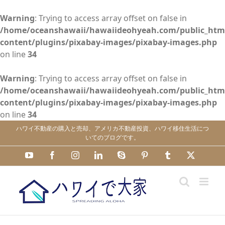
Warning
: Trying to access array offset on false in
/home/oceanshawaii/hawaiideohyeah.com/public_htm
content/plugins/pixabay-images/pixabay-images.php
on line
34
Warning
: Trying to access array offset on false in
/home/oceanshawaii/hawaiideohyeah.com/public_htm
content/plugins/pixabay-images/pixabay-images.php
on line
34
Skip
ハワイ不動産の購入と売却、アメリカ不動産投資、ハワイ移住生活につ
to
いてのブログです。
content
YouTube
Facebook
Instagram
LinkedIn
Skype
Pinterest
Tumblr
X