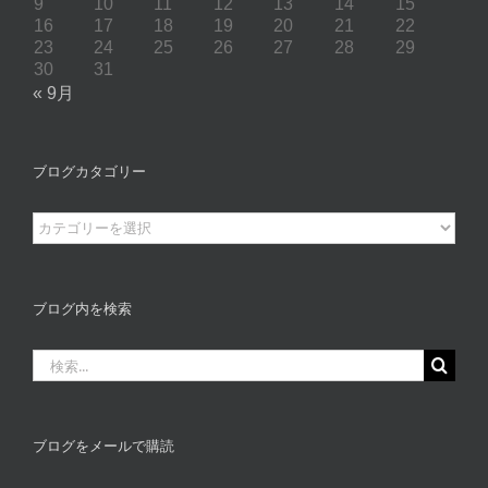
9
10
11
12
13
14
15
16
17
18
19
20
21
22
23
24
25
26
27
28
29
30
31
« 9月
ブログカタゴリー
ブ
ロ
グ
カ
ブログ内を検索
タ
ゴ
検
リ
索
ー
…
ブログをメールで購読