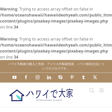
Warning
: Trying to access array offset on false in
/home/oceanshawaii/hawaiideohyeah.com/public_htm
content/plugins/pixabay-images/pixabay-images.php
on line
34
Warning
: Trying to access array offset on false in
/home/oceanshawaii/hawaiideohyeah.com/public_htm
content/plugins/pixabay-images/pixabay-images.php
on line
34
Skip
ハワイ不動産の購入と売却、アメリカ不動産投資、ハワイ移住生活につ
to
いてのブログです。
content
YouTube
Facebook
Instagram
LinkedIn
Skype
Pinterest
Tumblr
X