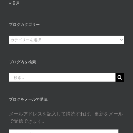
« 9月
ブログカタゴリー
ブ
ロ
グ
カ
ブログ内を検索
タ
ゴ
検
リ
索
ー
…
ブログをメールで購読
メールアドレスを記入して購読すれば、更新をメール
で受信できます。
メ