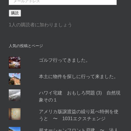
ー
購読
ル
ア
1人の購読者に加わりましょう
ド
レ
ス
人気の投稿とページ
ゴルフ行ってきました。
本土に物件を探しに行って来ました。
ハワイ宅建 おもしろ問題 (3) 自然現
象その１
アメリカ版譲渡益の繰り延べ特例を使
うと 〜 1031エクスチェンジ
超オーシャンフロント戸建 〜 法人