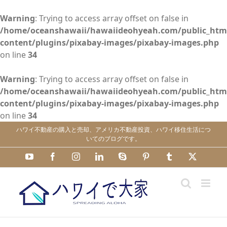
Warning
: Trying to access array offset on false in
/home/oceanshawaii/hawaiideohyeah.com/public_htm
content/plugins/pixabay-images/pixabay-images.php
on line
34
Warning
: Trying to access array offset on false in
/home/oceanshawaii/hawaiideohyeah.com/public_htm
content/plugins/pixabay-images/pixabay-images.php
on line
34
Skip
ハワイ不動産の購入と売却、アメリカ不動産投資、ハワイ移住生活につ
to
いてのブログです。
content
YouTube
Facebook
Instagram
LinkedIn
Skype
Pinterest
Tumblr
X